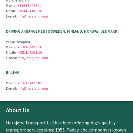
Marko Herajärvi
Phone:
+358 16 449 391
Mobile:
+358 41 439 5105
E-mail:
info@herajarvi.com
DRIVING ARRANGEMENTS SWEDEN, FINLAND, NORWAY, DENMARK:
Pekka Herajärvi
Phone:
+358 16 449 393
Mobile:
+358 41 439 5102
E-mail:
info@herajarvi.com
BILLING
Phone:
+358 16 449 618
E-mail:
info@herajarvi.com
About Us
Herajärvi Transport Ltd has been offering high-quality
transport services since 1955. Today, the company is known