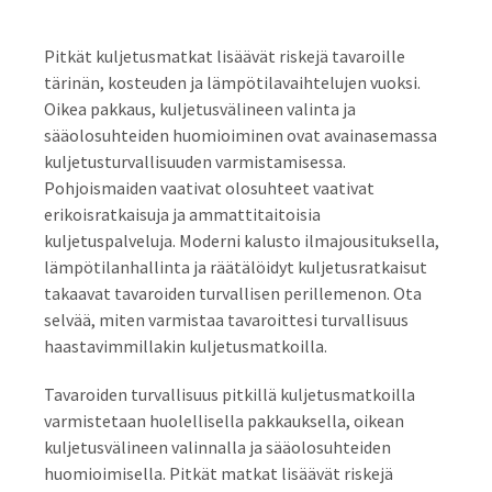
Pitkät kuljetusmatkat lisäävät riskejä tavaroille
tärinän, kosteuden ja lämpötilavaihtelujen vuoksi.
Oikea pakkaus, kuljetusvälineen valinta ja
sääolosuhteiden huomioiminen ovat avainasemassa
kuljetusturvallisuuden varmistamisessa.
Pohjoismaiden vaativat olosuhteet vaativat
erikoisratkaisuja ja ammattitaitoisia
kuljetuspalveluja. Moderni kalusto ilmajousituksella,
lämpötilanhallinta ja räätälöidyt kuljetusratkaisut
takaavat tavaroiden turvallisen perillemenon. Ota
selvää, miten varmistaa tavaroittesi turvallisuus
haastavimmillakin kuljetusmatkoilla.
Tavaroiden turvallisuus pitkillä kuljetusmatkoilla
varmistetaan huolellisella pakkauksella, oikean
kuljetusvälineen valinnalla ja sääolosuhteiden
huomioimisella. Pitkät matkat lisäävät riskejä