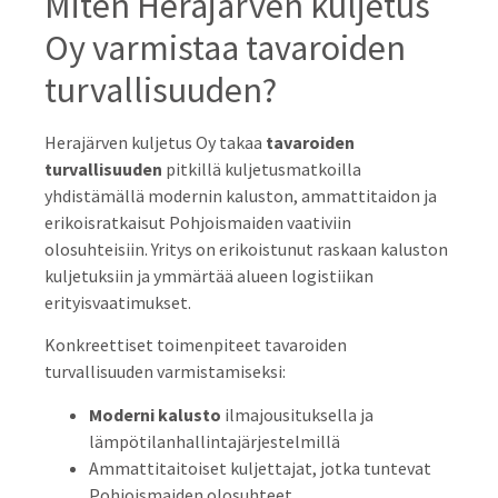
Miten Herajärven kuljetus
Oy varmistaa tavaroiden
turvallisuuden?
Herajärven kuljetus Oy takaa
tavaroiden
turvallisuuden
pitkillä kuljetusmatkoilla
yhdistämällä modernin kaluston, ammattitaidon ja
erikoisratkaisut Pohjoismaiden vaativiin
olosuhteisiin. Yritys on erikoistunut raskaan kaluston
kuljetuksiin ja ymmärtää alueen logistiikan
erityisvaatimukset.
Konkreettiset toimenpiteet tavaroiden
turvallisuuden varmistamiseksi:
Moderni kalusto
ilmajousituksella ja
lämpötilanhallintajärjestelmillä
Ammattitaitoiset kuljettajat, jotka tuntevat
Pohjoismaiden olosuhteet