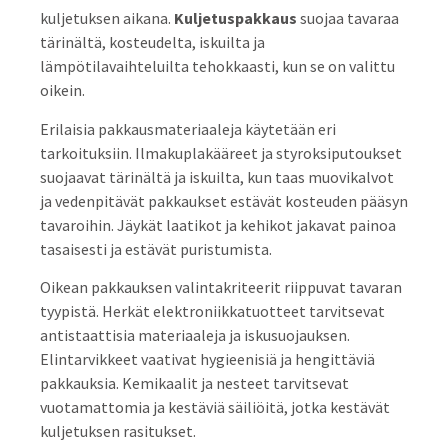
kuljetuksen aikana.
Kuljetuspakkaus
suojaa tavaraa
tärinältä, kosteudelta, iskuilta ja
lämpötilavaihteluilta tehokkaasti, kun se on valittu
oikein.
Erilaisia pakkausmateriaaleja käytetään eri
tarkoituksiin. Ilmakuplakääreet ja styroksiputoukset
suojaavat tärinältä ja iskuilta, kun taas muovikalvot
ja vedenpitävät pakkaukset estävät kosteuden pääsyn
tavaroihin. Jäykät laatikot ja kehikot jakavat painoa
tasaisesti ja estävät puristumista.
Oikean pakkauksen valintakriteerit riippuvat tavaran
tyypistä. Herkät elektroniikkatuotteet tarvitsevat
antistaattisia materiaaleja ja iskusuojauksen.
Elintarvikkeet vaativat hygieenisiä ja hengittäviä
pakkauksia. Kemikaalit ja nesteet tarvitsevat
vuotamattomia ja kestäviä säiliöitä, jotka kestävät
kuljetuksen rasitukset.