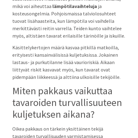
mikä voi aiheuttaa
lämpötilavaihteluja
ja
kosteusongelmia. Pohjoismaissa talviolosuhteet
tuovat lisähaasteita, kun lämpötila voi vaihdella
merkittävästi reitin varrella. Teiden kunto vaihtelee
myös, altistäen tavarat erilaisille tärinöille ja iskuille.
Käsittelykertojen määrä kasvaa pitkillä matkoilla,
erityisesti kansainvälisissä kuljetuksissa. Jokainen
lastaus- ja purkutilanne lisää vaurioriskiä. Aikaan
liittyvät riskit kasvavat myös, kun tavarat ovat
pidempään liikkeessä ja alttiina ulkoisille tekijöille.
Miten pakkaus vaikuttaa
tavaroiden turvallisuuteen
kuljetuksen aikana?
Oikea pakkaus on tärkein yksittäinen tekijä
tavaroiden turvallisuuden varmistamisessa