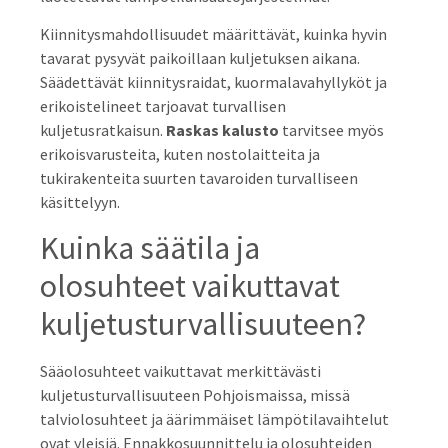
Kiinnitysmahdollisuudet määrittävät, kuinka hyvin
tavarat pysyvät paikoillaan kuljetuksen aikana.
Säädettävät kiinnitysraidat, kuormalavahyllyköt ja
erikoistelineet tarjoavat turvallisen
kuljetusratkaisun.
Raskas kalusto
tarvitsee myös
erikoisvarusteita, kuten nostolaitteita ja
tukirakenteita suurten tavaroiden turvalliseen
käsittelyyn.
Kuinka säätila ja
olosuhteet vaikuttavat
kuljetusturvallisuuteen?
Sääolosuhteet vaikuttavat merkittävästi
kuljetusturvallisuuteen Pohjoismaissa, missä
talviolosuhteet ja äärimmäiset lämpötilavaihtelut
ovat yleisiä. Ennakkosuunnittelu ja olosuhteiden