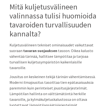
Mitä kuljetusvälineen
valinnassa tulisi huomioida
tavaroiden turvallisuuden
kannalta?
Kuljetusvälineen tekniset ominaisuudet vaikuttavat
suoraan
tavaran suojauksen
tasoon. Oikea kalusto
vähentää tärinää, hallitsee lämpötilaa ja tarjoaa
turvallisen kuljetusympäristön kaikenlaisille
tavaroille.
Jousitus on keskeinen tekijä tärinän vähentämisessä.
Moderni ilmajousitus tasoittaa tien epätasaisuuksia
paremmin kuin perinteiset jousitusjärjestelmät.
Lämpötilan hallinta on välttämätöntä herkille
tavaroille, ja kylmäkuljetuskalustossa on oltava
luotettavat lämpötilansäätöjärjestelmät.