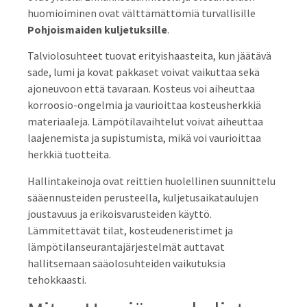
huomioiminen ovat välttämättömiä turvallisille
Pohjoismaiden kuljetuksille
.
Talviolosuhteet tuovat erityishaasteita, kun jäätävä
sade, lumi ja kovat pakkaset voivat vaikuttaa sekä
ajoneuvoon että tavaraan. Kosteus voi aiheuttaa
korroosio-ongelmia ja vaurioittaa kosteusherkkiä
materiaaleja. Lämpötilavaihtelut voivat aiheuttaa
laajenemista ja supistumista, mikä voi vaurioittaa
herkkiä tuotteita.
Hallintakeinoja ovat reittien huolellinen suunnittelu
sääennusteiden perusteella, kuljetusaikataulujen
joustavuus ja erikoisvarusteiden käyttö.
Lämmitettävät tilat, kosteudeneristimet ja
lämpötilanseurantajärjestelmät auttavat
hallitsemaan sääolosuhteiden vaikutuksia
tehokkaasti.