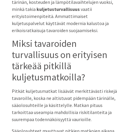
tärinän, kosteuden ja lämpötilavaihtelujen vuoksi,
minkä takia
kuljetusturvallisuus
vaatii
erityistoimenpiteitä. Ammattimaiset
kuljetuspalvelut käyttävät modernia kalustoa ja
erikoisratkaisuja tavaroiden suojaamiseksi.
Miksi tavaroiden
turvallisuus on erityisen
tärkeää pitkillä
kuljetusmatkoilla?
Pitkät kuljetusmatkat lisäävät merkittävästi riskejä
tavaroille, koska ne altistuvat pidempään tärinälle,
sääolosuhteille ja käsittelylle. Matkan pituus
tarkoittaa useampia mahdollisia riskitilanteita ja
suurempaa todennäköisyyttä vaurioille.
Sääolosuhteet muuttuvat pitkien matkojen aikana,