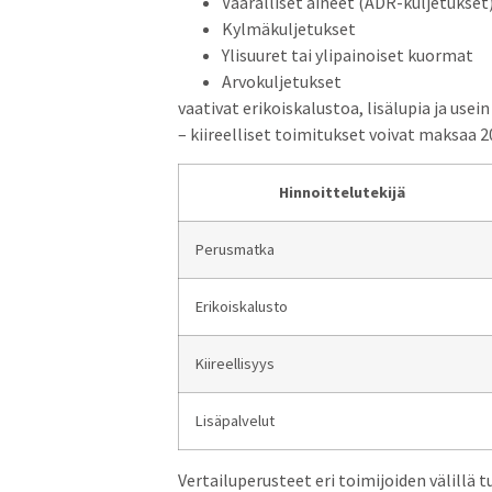
Vaaralliset aineet (ADR-kuljetukset
Kylmäkuljetukset
Ylisuuret tai ylipainoiset kuormat
Arvokuljetukset
vaativat erikoiskalustoa, lisälupia ja us
– kiireelliset toimitukset voivat maksaa
Hinnoittelutekijä
Perusmatka
Erikoiskalusto
Kiireellisyys
Lisäpalvelut
Vertailuperusteet eri toimijoiden välillä t