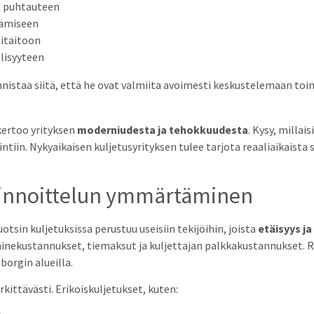
a puhtauteen
tämiseen
litaitoon
lisyyteen
istaa siitä, että he ovat valmiita avoimesti keskustelemaan to
kertoo yrityksen
moderniudesta ja tehokkuudesta
. Kysy, millai
iin. Nykyaikaisen kuljetusyrityksen tulee tarjota reaaliaikaista s
 hinnoittelun ymmärtäminen
in kuljetuksissa perustuu useisiin tekijöihin, joista
etäisyys ja
ainekustannukset, tiemaksut ja kuljettajan palkkakustannukset. R
borgin alueilla.
kittävästi. Erikoiskuljetukset, kuten: