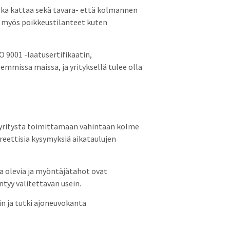
 joka kattaa sekä tavara- että kolmannen
a myös poikkeustilanteet kuten
O 9001 -laatusertifikaatin,
mmissa maissa, ja yrityksellä tulee olla
 yritystä toimittamaan vähintään kolme
kreettisia kysymyksiä aikataulujen
ssa olevia ja myöntäjätahot ovat
ntyy valitettavan usein.
in ja tutki ajoneuvokanta