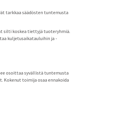
ävät tarkkaa säädösten tuntemusta
 silti koskea tiettyjä tuoteryhmiä.
aa kuljetusaikatauluihin ja -
lee osoittaa syvällistä tuntemusta
et. Kokenut toimija osaa ennakoida