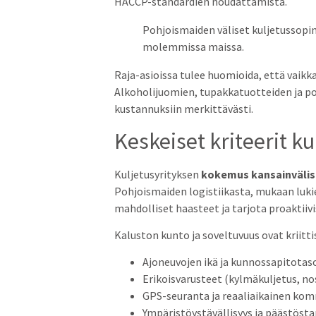
HACCP-standardien noudattamista.
Pohjoismaiden väliset kuljetussopi
molemmissa maissa.
Raja-asioissa tulee huomioida, että vaikk
Alkoholijuomien, tupakkatuotteiden ja polt
kustannuksiin merkittävästi.
Keskeiset kriteerit k
Kuljetusyrityksen
kokemus kansainvälisi
Pohjoismaiden logistiikasta, mukaan lukie
mahdolliset haasteet ja tarjota proaktiivis
Kaluston kunto ja soveltuvuus ovat kriittisi
Ajoneuvojen ikä ja kunnossapitotas
Erikoisvarusteet (kylmäkuljetus, n
GPS-seuranta ja reaaliaikainen ko
Ympäristöystävällisyys ja päästösta