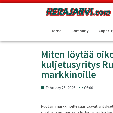
Home
Company
Capacit
Miten löytää oik
kuljetusyritys R
markkinoille
February 25, 2026
06:00
Ruotsin markkinoille suuntaavat yritykse
syvällistä ymmärrystä Pohjoismaiden logis