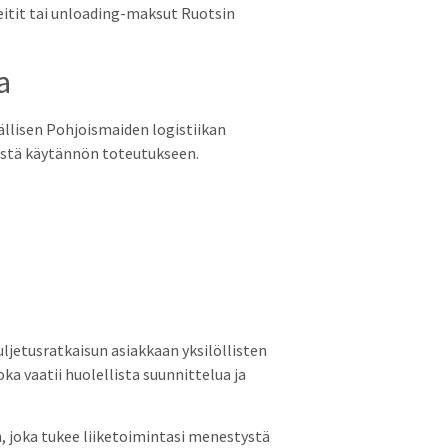
eitit tai unloading-maksut Ruotsin
a
llisen Pohjoismaiden logistiikan
istä käytännön toteutukseen.
ljetusratkaisun asiakkaan yksilöllisten
a vaatii huolellista suunnittelua ja
, joka tukee liiketoimintasi menestystä