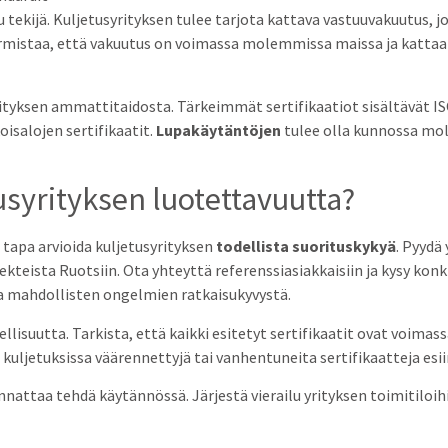
tu tekijä. Kuljetusyrityksen tulee tarjota kattava vastuuvakuutus,
armistaa, että vakuutus on voimassa molemmissa maissa ja katta
rityksen ammattitaidosta. Tärkeimmät sertifikaatiot sisältävät IS
oisalojen sertifikaatit.
Lupakäytäntöjen
tulee olla kunnossa mole
usyrityksen luotettavuutta?
tapa arvioida kuljetusyrityksen
todellista suorituskykyä
. Pyydä
kteista Ruotsiin. Ota yhteyttä referenssiasiakkaisiin ja kysy kon
a mahdollisten ongelmien ratkaisukyvystä.
llisuutta. Tarkista, että kaikki esitetyt sertifikaatit ovat voima
ä kuljetuksissa väärennettyjä tai vanhentuneita sertifikaatteja esii
nnattaa tehdä käytännössä. Järjestä vierailu yrityksen toimitiloih