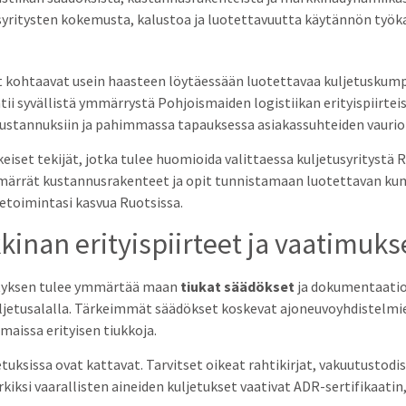
syritysten kokemusta, kalustoa ja luotettavuutta käytännön työkal
et kohtaavat usein haasteen löytäessään luotettavaa kuljetuskum
atii syvällistä ymmärrystä Pohjoismaiden logistiikan erityispiirte
isäkustannuksiin ja pahimmassa tapauksessa asiakassuhteiden vauri
eiset tekijät, jotka tulee huomioida valittaessa kuljetusyritystä 
 ymmärrät kustannusrakenteet ja opit tunnistamaan luotettavan k
ketoimintasi kasvua Ruotsissa.
inan erityispiirteet ja vaatimuks
rityksen tulee ymmärtää maan
tiukat säädökset
ja dokumentaatio
uljetusalalla. Tärkeimmät säädökset koskevat ajoneuvoyhdistelmie
aissa erityisen tiukkoja.
sissa ovat kattavat. Tarvitset oikeat rahtikirjat, vakuutustodis
kiksi vaarallisten aineiden kuljetukset vaativat ADR-sertifikaatin,