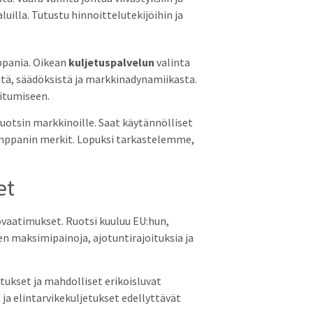
uilla. Tutustu hinnoittelutekijöihin ja
ppania. Oikean
kuljetuspalvelun
valinta
istä, säädöksistä ja markkinadynamiikasta.
oitumiseen.
Ruotsin markkinoille. Saat käytännölliset
umppanin merkit. Lopuksi tarkastelemme,
et
vaatimukset. Ruotsi kuuluu EU:hun,
n maksimipainoja, ajotuntirajoituksia ja
tukset ja mahdolliset erikoisluvat
 ja elintarvikekuljetukset edellyttävät