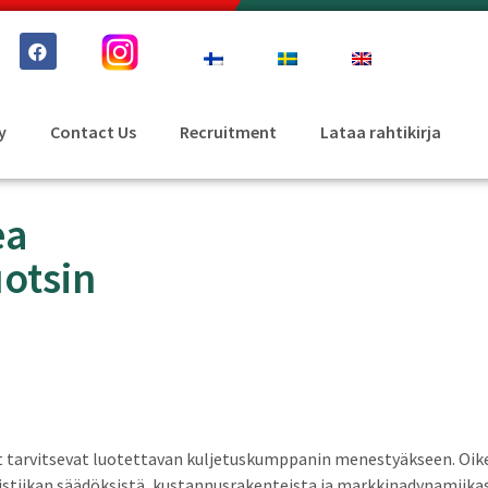
y
Contact Us
Recruitment
Lataa rahtikirja
ea
uotsin
t tarvitsevat luotettavan kuljetuskumppanin menestyäkseen. Oikea
tiikan säädöksistä, kustannusrakenteista ja markkinadynamiikasta.