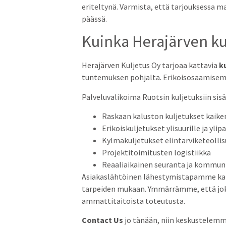
eriteltynä. Varmista, että tarjouksessa m
päässä.
Kuinka Herajärven kul
Herajärven Kuljetus Oy tarjoaa kattavia
k
tuntemuksen pohjalta. Erikoisosaamisemm
Palveluvalikoima Ruotsin kuljetuksiin sisä
Raskaan kaluston kuljetukset kaikenl
Erikoiskuljetukset ylisuurille ja ylip
Kylmäkuljetukset elintarviketeollis
Projektitoimitusten logistiikka
Reaaliaikainen seuranta ja kommun
Asiakaslähtöinen lähestymistapamme kansa
tarpeiden mukaan. Ymmärrämme, että jokain
ammattitaitoista toteutusta.
Contact Us
jo tänään, niin keskustelemme