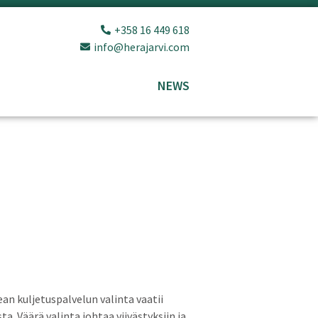
+358 16 449 618
info@herajarvi.com
NEWS
n kuljetuspalvelun valinta vaatii
 Väärä valinta johtaa viivästyksiin ja