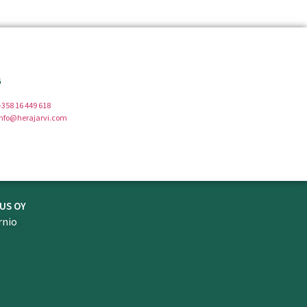
G
+358 16 449 618
info@herajarvi.com
US OY
rnio