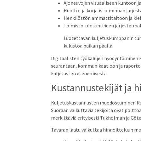
Ajoneuvojen visuaaliseen kuntoon j
Huolto- ja korjaustoiminnan järjes
Henkilöstön ammattitaitoon ja kie
Toimisto-olosuhteiden järjestelmäl
Luotettavan kuljetuskumppanin tunn
kalustoa paikan päällä.
Digitaalisten työkalujen hyödyntäminen 
seurantaan, kommunikaatioon ja raportoint
kuljetusten etenemisestä.
Kustannustekijät ja
Kuljetuskustannusten muodostuminen Ruots
Suoraan vaikuttavia tekijöitä ovat poltto
merkittäviä erityisesti Tukholman ja Göte
Tavaran laatu vaikuttaa hinnoitteluun mer