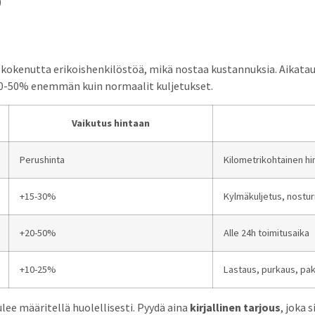
)
ein kokenutta erikoishenkilöstöä, mikä nostaa kustannuksia. Aika
 20-50% enemmän kuin normaalit kuljetukset.
Vaikutus hintaan
Perushinta
Kilometrikohtainen hi
+15-30%
Kylmäkuljetus, nosturi
+20-50%
Alle 24h toimitusaika
+10-25%
Lastaus, purkaus, pa
ulee määritellä huolellisesti. Pyydä aina
kirjallinen tarjous
, joka 