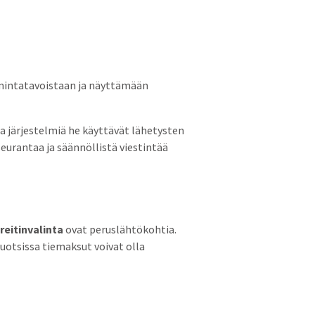
imintatavoistaan ja näyttämään
sia järjestelmiä he käyttävät lähetysten
eurantaa ja säännöllistä viestintää
 reitinvalinta
ovat peruslähtökohtia.
uotsissa tiemaksut voivat olla