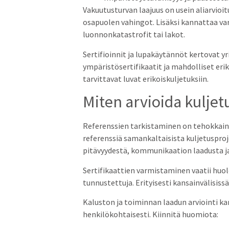
Vakuutusturvan laajuus on usein aliarvioi
osapuolen vahingot. Lisäksi kannattaa v
luonnonkatastrofit tai lakot.
Sertifioinnit ja lupakäytännöt kertovat y
ympäristösertifikaatit ja mahdolliset erik
tarvittavat luvat erikoiskuljetuksiin.
Miten arvioida kuljet
Referenssien tarkistaminen on tehokkain 
referenssiä samankaltaisista kuljetusproje
pitävyydestä, kommunikaation laadusta j
Sertifikaattien varmistaminen vaatii huole
tunnustettuja. Erityisesti kansainvälisiss
Kaluston ja toiminnan laadun arviointi ka
henkilökohtaisesti. Kiinnitä huomiota: