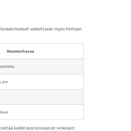
tauluvaatimukset vaikuttavat myös hintaan
Huomioitavaa
nnoittelu
, jne.
kkaus
sisältää kaikki kustannuserät selkeästi