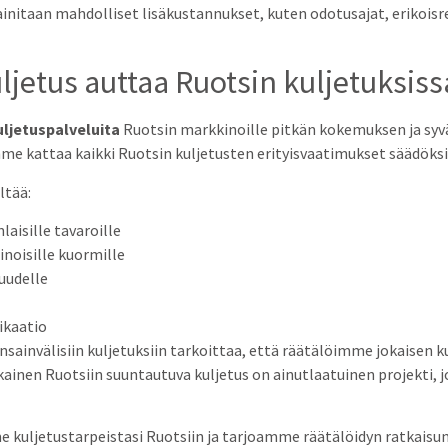
ainitaan mahdolliset lisäkustannukset, kuten odotusajat, erikoisr
jetus auttaa Ruotsin kuljetuksiss
uljetuspalveluita
Ruotsin markkinoille pitkän kokemuksen ja syvä
e kattaa kaikki Ruotsin kuljetusten erityisvaatimukset säädöks
ltää:
aisille tavaroille
ainoisille kuormille
uudelle
ikaatio
invälisiin kuljetuksiin tarkoittaa, että räätälöimme jokaisen ku
en Ruotsiin suuntautuva kuljetus on ainutlaatuinen projekti, jok
 kuljetustarpeistasi Ruotsiin ja tarjoamme räätälöidyn ratkaisun