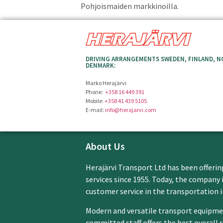
Pohjoismaiden markkinoilla.
DRIVING ARRANGEMENTS SWEDEN, FINLAND, N
DENMARK:
Marko Herajärvi
Phone:
+358 16 449 391
Mobile:
+358 41 439 5105
E-mail:
info@herajarvi.com
About Us
Herajärvi Transport Ltd has been offerin
services since 1955. Today, the company 
customer service in the transportation i
Modern and versatile transport equipme
committed staff offers the best overall 