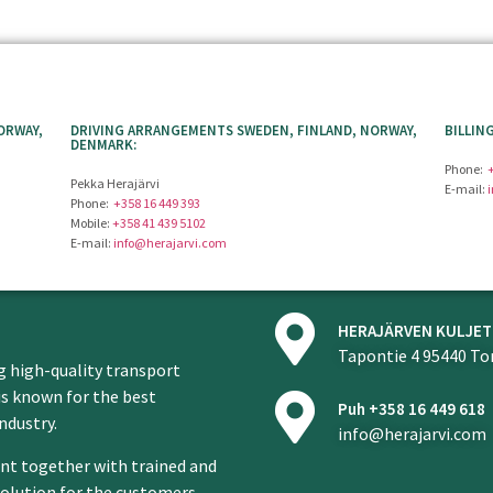
ORWAY,
DRIVING ARRANGEMENTS SWEDEN, FINLAND, NORWAY,
BILLIN
DENMARK:
Phone:
Pekka Herajärvi
E-mail:
Phone:
+358 16 449 393
Mobile:
+358 41 439 5102
E-mail:
info@herajarvi.com
HERAJÄRVEN KULJET
Tapontie 4 95440 To
g high-quality transport
is known for the best
Puh +358 16 449 618
ndustry.
info@herajarvi.com
nt together with trained and
solution for the customers.