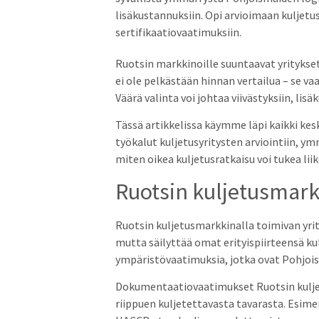
lisäkustannuksiin. Opi arvioimaan kuljetu
sertifikaatiovaatimuksiin.
Ruotsin markkinoille suuntaavat yrityks
ei ole pelkästään hinnan vertailua – se va
Väärä valinta voi johtaa viivästyksiin, l
Tässä artikkelissa käymme läpi kaikki kesk
työkalut kuljetusyritysten arviointiin,
miten oikea kuljetusratkaisu voi tukea lii
Ruotsin kuljetusmarkk
Ruotsin kuljetusmarkkinalla toimivan y
mutta säilyttää omat erityispiirteensä k
ympäristövaatimuksia, jotka ovat Pohjoism
Dokumentaatiovaatimukset Ruotsin kuljetuk
riippuen kuljetettavasta tavarasta. Esimer