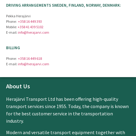
DRIVING ARRANGEMENTS SWEDEN, FINLAND, NORWAY, DENMARK:
Pekka Herajärvi
Phone:
+358 16 449 393
Mobile:
+358 41 439 5102
E-mail:
info@herajarvi.com
BILLING
Phone:
+358 16 449 618
E-mail:
info@herajarvi.com
About Us
Herajärvi Transport Ltd has been offering high-quality
transport services since 1955. Today, the company is known
for the best customer service in the transportation
industry.
Modern and versatile transport equipment together with