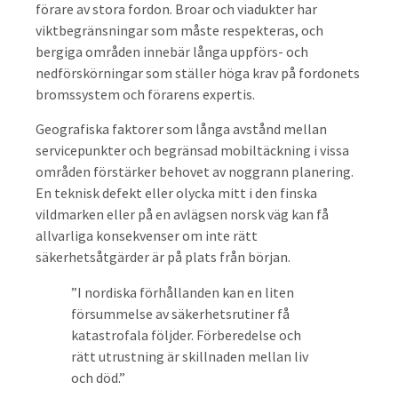
förare av stora fordon. Broar och viadukter har
viktbegränsningar som måste respekteras, och
bergiga områden innebär långa uppförs- och
nedförskörningar som ställer höga krav på fordonets
bromssystem och förarens expertis.
Geografiska faktorer som långa avstånd mellan
servicepunkter och begränsad mobiltäckning i vissa
områden förstärker behovet av noggrann planering.
En teknisk defekt eller olycka mitt i den finska
vildmarken eller på en avlägsen norsk väg kan få
allvarliga konsekvenser om inte rätt
säkerhetsåtgärder är på plats från början.
”I nordiska förhållanden kan en liten
försummelse av säkerhetsrutiner få
katastrofala följder. Förberedelse och
rätt utrustning är skillnaden mellan liv
och död.”