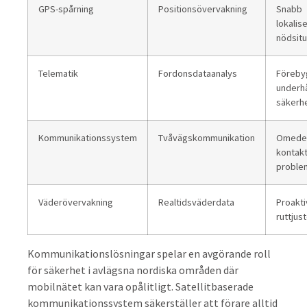
GPS-spårning
Positionsövervakning
Snabb
lokalise
nödsitu
Telematik
Fordonsdataanalys
Föreby
underhå
säkerh
Kommunikationssystem
Tvåvägskommunikation
Omede
kontakt
proble
Väderövervakning
Realtidsväderdata
Proakti
ruttjus
Kommunikationslösningar spelar en avgörande roll
för säkerhet i avlägsna nordiska områden där
mobilnätet kan vara opålitligt. Satellitbaserade
kommunikationssystem säkerställer att förare alltid