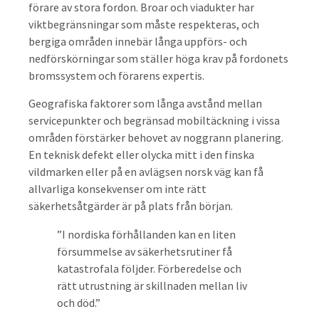
förare av stora fordon. Broar och viadukter har
viktbegränsningar som måste respekteras, och
bergiga områden innebär långa uppförs- och
nedförskörningar som ställer höga krav på fordonets
bromssystem och förarens expertis.
Geografiska faktorer som långa avstånd mellan
servicepunkter och begränsad mobiltäckning i vissa
områden förstärker behovet av noggrann planering.
En teknisk defekt eller olycka mitt i den finska
vildmarken eller på en avlägsen norsk väg kan få
allvarliga konsekvenser om inte rätt
säkerhetsåtgärder är på plats från början.
”I nordiska förhållanden kan en liten
försummelse av säkerhetsrutiner få
katastrofala följder. Förberedelse och
rätt utrustning är skillnaden mellan liv
och död.”