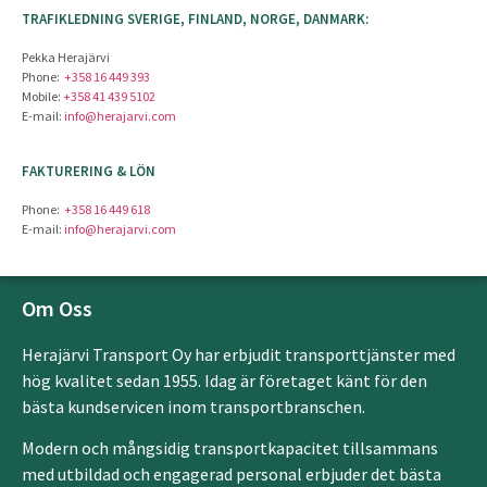
TRAFIKLEDNING SVERIGE, FINLAND, NORGE, DANMARK:
Pekka Herajärvi
Phone:
+358 16 449 393
Mobile:
+358 41 439 5102
E-mail:
info@herajarvi.com
FAKTURERING & LÖN
Phone:
+358 16 449 618
E-mail:
info@herajarvi.com
Om Oss
Herajärvi Transport Oy har erbjudit transporttjänster med
hög kvalitet sedan 1955. Idag är företaget känt för den
bästa kundservicen inom transportbranschen.
Modern och mångsidig transportkapacitet tillsammans
med utbildad och engagerad personal erbjuder det bästa