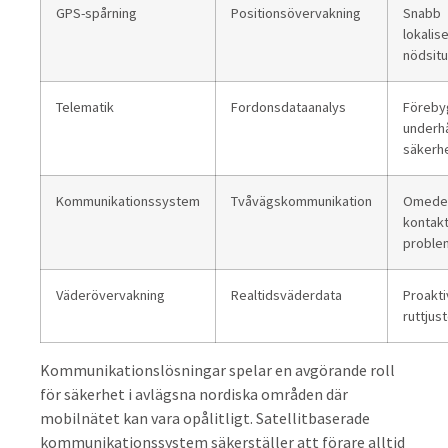
GPS-spårning
Positionsövervakning
Snabb
lokalise
nödsitu
Telematik
Fordonsdataanalys
Föreby
underhå
säkerh
Kommunikationssystem
Tvåvägskommunikation
Omede
kontakt
proble
Väderövervakning
Realtidsväderdata
Proakti
ruttjus
Kommunikationslösningar spelar en avgörande roll
för säkerhet i avlägsna nordiska områden där
mobilnätet kan vara opålitligt. Satellitbaserade
kommunikationssystem säkerställer att förare alltid