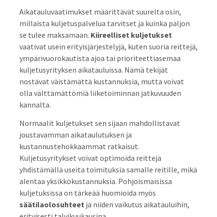
Aikatauluvaatimukset määrittävät suurelta osin,
millaista kuljetuspalvelua tarvitset ja kuinka paljon
se tulee maksamaan.
Kiireelliset kuljetukset
vaativat usein erityisjärjestelyjä, kuten suoria reittejä,
ympärivuorokautista ajoa tai prioriteettiasemaa
kuljetusyrityksen aikatauluissa. Nämä tekijät
nostävat väistämättä kustannuksia, mutta voivat
olla välttämättömiä liiketoiminnan jatkuvuuden
kannalta.
Normaalit kuljetukset sen sijaan mahdollistavat
joustavamman aikataulutuksen ja
kustannustehokkaammat ratkaisut.
Kuljetusyritykset voivat optimoida reittejä
yhdistämällä useita toimituksia samalle reitille, mikä
alentaa yksikkökustannuksia. Pohjoismaisissa
kuljetuksissa on tärkeää huomioida myös
säätilaolosuhteet
ja niiden vaikutus aikatauluihin,
erityisesti talvikuukausina.