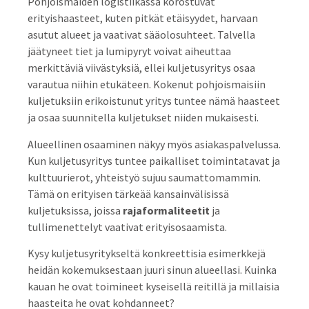
Pohjoismaiden logistiikassa korostuvat
erityishaasteet, kuten pitkät etäisyydet, harvaan
asutut alueet ja vaativat sääolosuhteet. Talvella
jäätyneet tiet ja lumipyryt voivat aiheuttaa
merkittäviä viivästyksiä, ellei kuljetusyritys osaa
varautua niihin etukäteen. Kokenut pohjoismaisiin
kuljetuksiin erikoistunut yritys tuntee nämä haasteet
ja osaa suunnitella kuljetukset niiden mukaisesti.
Alueellinen osaaminen näkyy myös asiakaspalvelussa.
Kun kuljetusyritys tuntee paikalliset toimintatavat ja
kulttuurierot, yhteistyö sujuu saumattomammin.
Tämä on erityisen tärkeää kansainvälisissä
kuljetuksissa, joissa
rajaformaliteetit
ja
tullimenettelyt vaativat erityisosaamista.
Kysy kuljetusyritykseltä konkreettisia esimerkkejä
heidän kokemuksestaan juuri sinun alueellasi. Kuinka
kauan he ovat toimineet kyseisellä reitillä ja millaisia
haasteita he ovat kohdanneet?