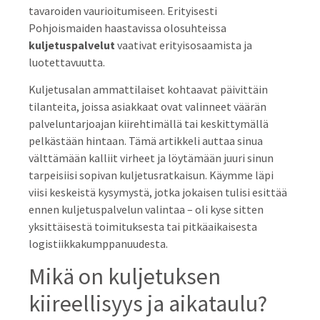
tavaroiden vaurioitumiseen. Erityisesti
Pohjoismaiden haastavissa olosuhteissa
kuljetuspalvelut
vaativat erityisosaamista ja
luotettavuutta.
Kuljetusalan ammattilaiset kohtaavat päivittäin
tilanteita, joissa asiakkaat ovat valinneet väärän
palveluntarjoajan kiirehtimällä tai keskittymällä
pelkästään hintaan. Tämä artikkeli auttaa sinua
välttämään kalliit virheet ja löytämään juuri sinun
tarpeisiisi sopivan kuljetusratkaisun. Käymme läpi
viisi keskeistä kysymystä, jotka jokaisen tulisi esittää
ennen kuljetuspalvelun valintaa – oli kyse sitten
yksittäisestä toimituksesta tai pitkäaikaisesta
logistiikkakumppanuudesta.
Mikä on kuljetuksen
kiireellisyys ja aikataulu?