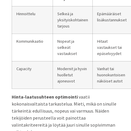
Hinnoittelu
Selkeä ja
Epämääräiset
yksityiskohtainen
lisäkustannukset
tarjous
Kommunikaatio
Nopeat ja
Hitaat
selkeät
vastaukset tai
vastaukset
epäselvyydet
Capacity
Modernit ja hyvin
Vanhat tai
huolletut
huonokuntoisen
ajoneuvot
näköiset autot
Hinta-laatusuhteen optimointi
vaatii
kokonaisvaltaista tarkastelua. Mieti, mikä on sinulle
tärkeintä: edullisuus, nopeus vai varmuus. Näiden
tekijöiden perusteella voit painottaa
valintakriteereitä ja löytää juuri sinulle sopivimman