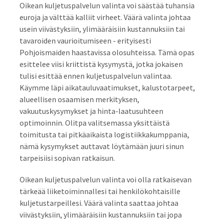
Oikean kuljetuspalvelun valinta voi säästää tuhansia
euroja ja välttää kalliit virheet. Väärä valinta johtaa
usein viivästyksiin, ylimääräisiin kustannuksiin tai
tavaroiden vaurioitumiseen - erityisesti
Pohjoismaiden haastavissa olosuhteissa. Tämä opas
esittelee viisi kriittistä kysymystä, jotka jokaisen
tulisi esittää ennen kuljetuspalvelun valintaa.
Käymme läpi aikatauluvaatimukset, kalustotarpeet,
alueellisen osaamisen merkityksen,
vakuutuskysymykset ja hinta-laatusuhteen
optimoinnin. Olitpa valitsemassa yksittäistä
toimitusta tai pitkäaikaista logistiikkakumppania,
nämä kysymykset auttavat löytämään juuri sinun
tarpeisiisi sopivan ratkaisun.
Oikean kuljetuspalvelun valinta voi olla ratkaisevan
tärkeää liiketoiminnallesi tai henkilökohtaisille
kuljetustarpeillesi. Väärä valinta saattaa johtaa
viivästyksiin, ylimääräisiin kustannuksiin tai jopa