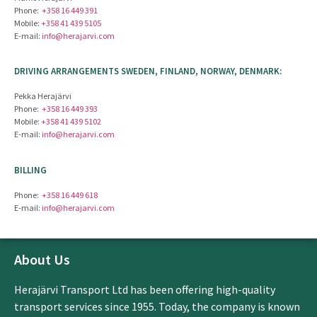
Phone:
+358 16 449 391
Mobile:
+358 41 439 5105
E-mail:
info@herajarvi.com
DRIVING ARRANGEMENTS SWEDEN, FINLAND, NORWAY, DENMARK:
Pekka Herajärvi
Phone:
+358 16 449 393
Mobile:
+358 41 439 5102
E-mail:
info@herajarvi.com
BILLING
Phone:
+358 16 449 618
E-mail:
info@herajarvi.com
About Us
Herajärvi Transport Ltd has been offering high-quality
transport services since 1955. Today, the company is known