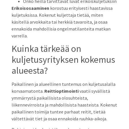
Onko heillä tarvittavat luvat erikoiskuljetuksiin
Erikoisosaaminen
korostuu erityisesti haastavissa
kuljetuksissa. Kokenut kuljettaja tietää, miten
käsitellä arvokkaita tai herkkiä tavaroita, ja osaa
ennakoida mahdollisia ongelmatilanteita matkan
varrella.
Kuinka tärkeää on
kuljetusyrityksen kokemus
alueesta?
Paikallinen ja alueellinen tuntemus on kuljetusalalla
korvaamatonta.
Reittioptimointi
vaatii syvällistä
ymmärrystä paikallisista olosuhteista,
liikennevirroista ja mahdollisista haasteista. Kokenut
paikallinen toimija tuntee parhaat reitit, tietää
vältettävät tiet ja osaa ennakoida ruuhka-aikoja.