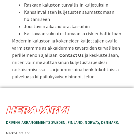
Raskaan kaluston turvallisiin kuljetuksiin
Kansainvälisten kuljetusten saumattomaan
hoitamiseen
Joustaviin aikatauluratkaisuihin
Kattavaan vakuutusturvaan ja riskienhallintaan
Modernin kaluston ja kokeneiden kuljettajien avulla
varmistamme asiakkaidemme tavaroiden turvallisen
perillemenon ajallaan.
Contact Us
ja keskustellaan,
miten voimme auttaa sinun kuljetustarpeidesi
ratkaisemisessa – tarjoamme aina henkilökohtaista
palvelua ja kilpailukykyisen hinnoittelun.
DRIVING ARRANGEMENTS SWEDEN, FINLAND, NORWAY, DENMARK:
Marko Herajärvi