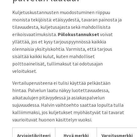
Kuljetuskustannusten muodostuminen riippuu
monista tekijöistä: etäisyydestä, tavaran painosta ja
tilavuudesta, kuljetusajasta sekä mahdollisista
erikoisvaatimuksista.
Piilokustannukset
voivat
yllättää, jos et kysy tarjouspyynnössä kaikkia
olennaisia yksityiskohtia. Varmista, että tarjous
sisältää kaikki kulut, kuten mahdolliset
polttoainelisät, tullimaksut tai odotusajan
veloitukset.
Vertailuperusteena ei tulisi käyttää pelkästään
hintaa. Palvelun laatu näkyy luotettavuudessa,
aikataulujen pitävyydessä ja asiakaspalvelun
sujuvuudessa. Halvin vaihtoehto saattaa lopulta tulla
kalliimmaksi, jos kuljetukset myöhästyvät tai tavarat
vaurioituvat huonon käsittelyn vuoksi.
Arviointikriteeri
Hyvä merkki
Varoitusmerkki