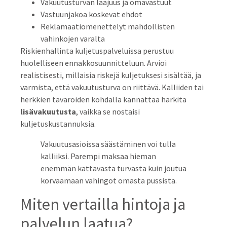
Vakuutusturvan laajuus ja omavastuut
Vastuunjakoa koskevat ehdot
Reklamaatiomenettelyt mahdollisten
vahinkojen varalta
Riskienhallinta kuljetuspalveluissa perustuu
huolelliseen ennakkosuunnitteluun. Arvioi
realistisesti, millaisia riskejä kuljetuksesi sisältää, ja
varmista, että vakuutusturva on riittävä. Kalliiden tai
herkkien tavaroiden kohdalla kannattaa harkita
lisävakuutusta
, vaikka se nostaisi
kuljetuskustannuksia.
Vakuutusasioissa säästäminen voi tulla
kalliiksi. Parempi maksaa hieman
enemmän kattavasta turvasta kuin joutua
korvaamaan vahingot omasta pussista.
Miten vertailla hintoja ja
palvelun laatua?