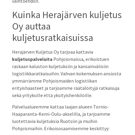
vaihtoehdon.
Kuinka Herajärven kuljetus
Oy auttaa
kuljetusratkaisuissa
Herajärven Kuljetus Oy tarjoaa kattavia
kuljetuspalveluita
Pohjoismaissa, erikoistuen
raskaan kaluston kuljetuksiin ja kansainvälisiin
logistiikkaratkaisuihin. Vahvan kokemuksen ansiosta
ymmärrämme Pohjoismaiden logistiikan
erityishaasteet ja tarjoamme räätälöityjä ratkaisuja
sekä yrityksille että yksityishenkilöille.
Palvelualueemme kattaa laajan alueen Tornio-
Haaparanta-Kemi-Oulu-akselilla, ja tarjoamme
luotettavia kuljetuksia Ruotsiin ja muihin
Pohjoismaihin. Erikoisosaamisemme keskittyy: