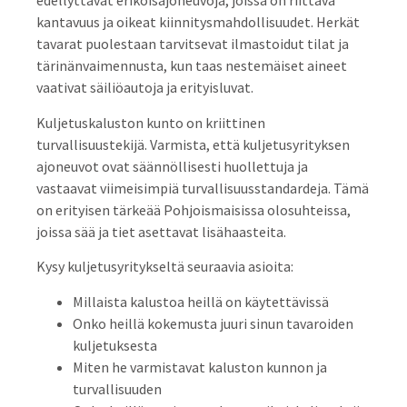
edellyttävät erikoisajoneuvoja, joissa on riittävä
kantavuus ja oikeat kiinnitysmahdollisuudet. Herkät
tavarat puolestaan tarvitsevat ilmastoidut tilat ja
tärinänvaimennusta, kun taas nestemäiset aineet
vaativat säiliöautoja ja erityisluvat.
Kuljetuskaluston kunto on kriittinen
turvallisuustekijä. Varmista, että kuljetusyrityksen
ajoneuvot ovat säännöllisesti huollettuja ja
vastaavat viimeisimpiä turvallisuusstandardeja. Tämä
on erityisen tärkeää Pohjoismaisissa olosuhteissa,
joissa sää ja tiet asettavat lisähaasteita.
Kysy kuljetusyritykseltä seuraavia asioita:
Millaista kalustoa heillä on käytettävissä
Onko heillä kokemusta juuri sinun tavaroiden
kuljetuksesta
Miten he varmistavat kaluston kunnon ja
turvallisuuden