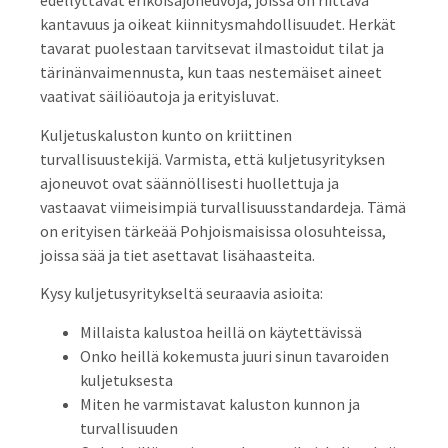
edellyttävät erikoisajoneuvoja, joissa on riittävä
kantavuus ja oikeat kiinnitysmahdollisuudet. Herkät
tavarat puolestaan tarvitsevat ilmastoidut tilat ja
tärinänvaimennusta, kun taas nestemäiset aineet
vaativat säiliöautoja ja erityisluvat.
Kuljetuskaluston kunto on kriittinen
turvallisuustekijä. Varmista, että kuljetusyrityksen
ajoneuvot ovat säännöllisesti huollettuja ja
vastaavat viimeisimpiä turvallisuusstandardeja. Tämä
on erityisen tärkeää Pohjoismaisissa olosuhteissa,
joissa sää ja tiet asettavat lisähaasteita.
Kysy kuljetusyritykseltä seuraavia asioita:
Millaista kalustoa heillä on käytettävissä
Onko heillä kokemusta juuri sinun tavaroiden
kuljetuksesta
Miten he varmistavat kaluston kunnon ja
turvallisuuden