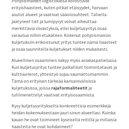
Pohjoismaiden logistiikassa korostuvat
erityishaasteet, kuten pitkät etäisyydet, harvaan
asutut alueet ja vaativat sääolosuhteet. Talvella
jäätyneet tiet ja lumipyryt voivat aiheuttaa
merkittäviä viivästyksiä, ellei kuljetusyritys osaa
varautua niihin etukäteen. Kokenut pohjoismaisiin
kuljetuksiin erikoistunut yritys tuntee nämä haasteet
ja osaa suunnitella kuljetukset niiden mukaisesti.
Alueellinen osaaminen näkyy myös asiakaspalvelussa.
Kun kuljetusyritys tuntee paikalliset toimintatavat ja
kulttuurierot, yhteistyö sujuu saumattomammin.
Tämä on erityisen tärkeää kansainvälisissä
kuljetuksissa, joissa
rajaformaliteetit
ja
tullimenettelyt vaativat erityisosaamista.
Kysy kuljetusyritykseltä konkreettisia esimerkkejä
heidän kokemuksestaan juuri sinun alueellasi. Kuinka
kauan he ovat toimineet kyseisellä reitillä ja millaisia
haasteita he ovat kohdanneet?