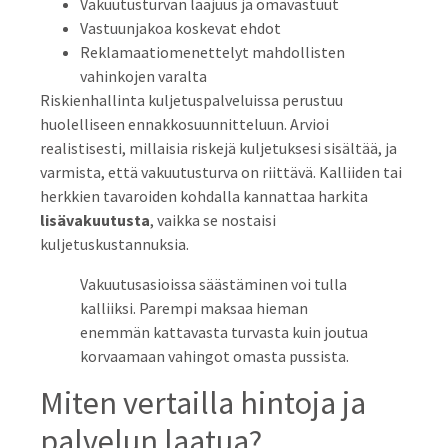
Vakuutusturvan laajuus ja omavastuut
Vastuunjakoa koskevat ehdot
Reklamaatiomenettelyt mahdollisten
vahinkojen varalta
Riskienhallinta kuljetuspalveluissa perustuu
huolelliseen ennakkosuunnitteluun. Arvioi
realistisesti, millaisia riskejä kuljetuksesi sisältää, ja
varmista, että vakuutusturva on riittävä. Kalliiden tai
herkkien tavaroiden kohdalla kannattaa harkita
lisävakuutusta
, vaikka se nostaisi
kuljetuskustannuksia.
Vakuutusasioissa säästäminen voi tulla
kalliiksi. Parempi maksaa hieman
enemmän kattavasta turvasta kuin joutua
korvaamaan vahingot omasta pussista.
Miten vertailla hintoja ja
palvelun laatua?