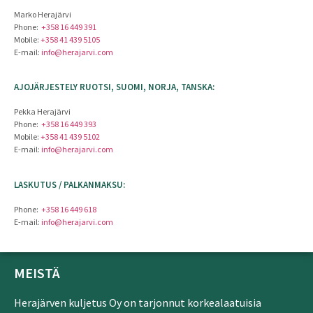
Marko Herajärvi
Phone:
+358 16 449 391
Mobile:
+358 41 439 5105
E-mail:
info@herajarvi.com
AJOJÄRJESTELY RUOTSI, SUOMI, NORJA, TANSKA:
Pekka Herajärvi
Phone:
+358 16 449 393
Mobile:
+358 41 439 5102
E-mail:
info@herajarvi.com
LASKUTUS / PALKANMAKSU:
Phone:
+358 16 449 618
E-mail:
info@herajarvi.com
MEISTÄ
Herajärven kuljetus Oy on tarjonnut korkealaatuisia