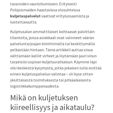
tavaroiden vaurioitumiseen. Erityisesti
Pohjoismaiden haastavissa olosuhteissa
kuljetuspalvelut
vaativat erityisosaamista ja
luotettavuutta.
Kuljetusalan ammattilaiset kohtaavat päivittäin
tilanteita, joissa asiakkaat ovat valinneet väärän
palveluntarjoajan kiirehtimällä tai keskittymällä
pelkästään hintaan. Tämä artikkeli auttaa sinua
välttämään kalliit virheet ja löytämään juuri sinun
tarpeisiisi sopivan kuljetusratkaisun. Käymme läpi
viisi keskeistä kysymystä, jotka jokaisen tulisi esittää
ennen kuljetuspalvelun valintaa – oli kyse sitten
yksittäisestä toimituksesta tai pitkäaikaisesta
logistiikkakumppanuudesta.
Mikä on kuljetuksen
kiireellisyys ja aikataulu?