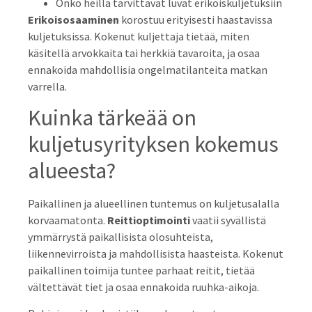
Onko heillä tarvittavat luvat erikoiskuljetuksiin
Erikoisosaaminen
korostuu erityisesti haastavissa
kuljetuksissa. Kokenut kuljettaja tietää, miten
käsitellä arvokkaita tai herkkiä tavaroita, ja osaa
ennakoida mahdollisia ongelmatilanteita matkan
varrella.
Kuinka tärkeää on
kuljetusyrityksen kokemus
alueesta?
Paikallinen ja alueellinen tuntemus on kuljetusalalla
korvaamatonta.
Reittioptimointi
vaatii syvällistä
ymmärrystä paikallisista olosuhteista,
liikennevirroista ja mahdollisista haasteista. Kokenut
paikallinen toimija tuntee parhaat reitit, tietää
vältettävät tiet ja osaa ennakoida ruuhka-aikoja.