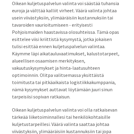
Oikean kuljetuspalvelun valinta voi säästää tuhansia
euroja ja välttää kalliit virheet. Väärä valinta johtaa
usein viivästyksiin, ylimääräisiin kustannuksiin tai
tavaroiden vaurioitumiseen - erityisesti
Pohjoismaiden haastavissa olosuhteissa. Tämä opas
esittelee viisi kriittistä kysymystä, jotka jokaisen
tulisi esittää ennen kuljetuspalvelun valintaa.
Käymme läpi aikatauluvaatimukset, kalustotarpeet,
alueellisen osaamisen merkityksen,
vakuutuskysymykset ja hinta-laatusuhteen
optimoinnin. Olitpa valitsemassa yksittäistä
toimitusta tai pitkäaikaista logistiikkakumppania,
nämä kysymykset auttavat löytämään juuri sinun
tarpeisiisi sopivan ratkaisun.
Oikean kuljetuspalvelun valinta voi olla ratkaisevan
tärkeää liiketoiminnallesi tai henkilökohtaisille
kuljetustarpeillesi. Väärä valinta saattaa johtaa
viivästyksiin, ylimääräisiin kustannuksiin tai jopa