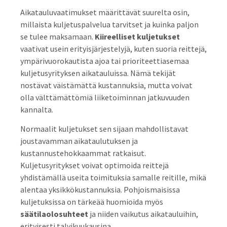
Aikatauluvaatimukset määrittävät suurelta osin,
millaista kuljetuspalvelua tarvitset ja kuinka paljon
se tulee maksamaan.
Kiireelliset kuljetukset
vaativat usein erityisjärjestelyjä, kuten suoria reittejä,
ympärivuorokautista ajoa tai prioriteettiasemaa
kuljetusyrityksen aikatauluissa. Nämä tekijät
nostävat väistämättä kustannuksia, mutta voivat
olla välttämättömiä liiketoiminnan jatkuvuuden
kannalta.
Normaalit kuljetukset sen sijaan mahdollistavat
joustavamman aikataulutuksen ja
kustannustehokkaammat ratkaisut.
Kuljetusyritykset voivat optimoida reittejä
yhdistämällä useita toimituksia samalle reitille, mikä
alentaa yksikkökustannuksia. Pohjoismaisissa
kuljetuksissa on tärkeää huomioida myös
säätilaolosuhteet
ja niiden vaikutus aikatauluihin,
erityisesti talvikuukausina.