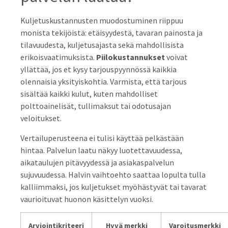
Kuljetuskustannusten muodostuminen riippuu
monista tekijöistä: etäisyydestä, tavaran painosta ja
tilavuudesta, kuljetusajasta sekä mahdollisista
erikoisvaatimuksista.
Piilokustannukset
voivat
yllättää, jos et kysy tarjouspyynnössä kaikkia
olennaisia yksityiskohtia. Varmista, että tarjous
sisältää kaikki kulut, kuten mahdolliset
polttoainelisät, tullimaksut tai odotusajan
veloitukset.
Vertailuperusteena ei tulisi käyttää pelkästään
hintaa. Palvelun laatu näkyy luotettavuudessa,
aikataulujen pitävyydessä ja asiakaspalvelun
sujuvuudessa. Halvin vaihtoehto saattaa lopulta tulla
kalliimmaksi, jos kuljetukset myöhästyvät tai tavarat
vaurioituvat huonon käsittelyn vuoksi.
Arviointikriteeri
Hyvä merkki
Varoitusmerkki