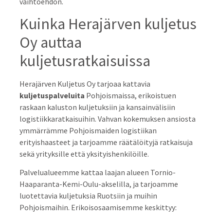
vaihtoehdon.
Kuinka Herajärven kuljetus
Oy auttaa
kuljetusratkaisuissa
Herajärven Kuljetus Oy tarjoaa kattavia
kuljetuspalveluita
Pohjoismaissa, erikoistuen
raskaan kaluston kuljetuksiin ja kansainvälisiin
logistiikkaratkaisuihin. Vahvan kokemuksen ansiosta
ymmärrämme Pohjoismaiden logistiikan
erityishaasteet ja tarjoamme räätälöityjä ratkaisuja
sekä yrityksille että yksityishenkilöille.
Palvelualueemme kattaa laajan alueen Tornio-
Haaparanta-Kemi-Oulu-akselilla, ja tarjoamme
luotettavia kuljetuksia Ruotsiin ja muihin
Pohjoismaihin. Erikoisosaamisemme keskittyy: