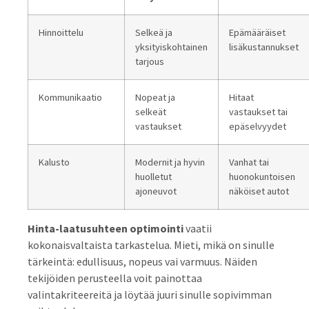
Hinnoittelu
Selkeä ja
Epämääräiset
yksityiskohtainen
lisäkustannukset
tarjous
Kommunikaatio
Nopeat ja
Hitaat
selkeät
vastaukset tai
vastaukset
epäselvyydet
Kalusto
Modernit ja hyvin
Vanhat tai
huolletut
huonokuntoisen
ajoneuvot
näköiset autot
Hinta-laatusuhteen optimointi
vaatii
kokonaisvaltaista tarkastelua. Mieti, mikä on sinulle
tärkeintä: edullisuus, nopeus vai varmuus. Näiden
tekijöiden perusteella voit painottaa
valintakriteereitä ja löytää juuri sinulle sopivimman