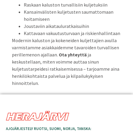
Raskaan kaluston turvallisiin kuljetuksiin
Kansainvälisten kuljetusten saumattomaan
hoitamiseen
Joustaviin aikatauluratkaisuihin
Kattavaan vakuutusturvaan ja riskienhallintaan
Modernin kaluston ja kokeneiden kuljettajien avulla
varmistamme asiakkaidemme tavaroiden turvallisen
perillemenon ajallaan.
Ota yhteyttä
ja
keskustellaan, miten voimme auttaa sinun
kuljetustarpeidesi ratkaisemisessa – tarjoamme aina
henkilökohtaista palvelua ja kilpailukykyisen
hinnoittelun.
AJOJÄRJESTELY RUOTSI, SUOMI, NORJA, TANSKA: