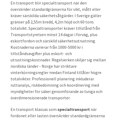
En transport blir specialtransport när den
överskrider standardgränserna för vikt, mått eller
kräver särskilda säkerhetsåtgärder. I Sverige gäller
gränser på 2,55m bredd, 4,2m höjd och 60 tons
totalvikt. Specialtransporter kräver tillstånd från
Transportstyrelsen minst 14 dagar i förväg, plus
eskortfordon och särskild säkerhetsutrustning.
Kostnaderna varierar från 1000-5000 kr i
tillståndsavgifter plus eskort- och
utrustningskostnader. Regelverken skiljer sig mellan
nordiska länder - Norge har striktare
vinterkörningsregler medan Finland tillåter högre
totalvikter. Professionell planering inkluderar
ruttanalys, riskbedömning och koordinering med
myndigheter för säker genomförande av tunga och
överdimensionerade transporter.
En transport klassas som
specialtransport
när
fordonet eller lasten överskrider standardgränserna