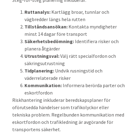
Steg-för-steg planering inkluderar:
Ruttanalys:
Kartlägg broar, tunnlar och
vägbredder längs hela rutten
Tillståndsansökan:
Kontakta myndigheter
minst 14 dagar före transport
Säkerhetsbedömning:
Identifiera risker och
planera åtgärder
Utrustningsval:
Välj rätt specialfordon och
säkringsutrustning
Tidplanering:
Undvik rusningstid och
väderrelaterade risker
Kommunikation:
Informera berörda parter och
eskortfordon
Riskhantering inkluderar beredskapsplaner för
oförutsedda händelser som trafikolyckor eller
tekniska problem. Regelbunden kommunikation med
eskortfordon och trafikledning är avgörande för
transportens säkerhet.