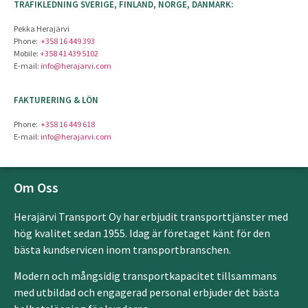
TRAFIKLEDNING SVERIGE, FINLAND, NORGE, DANMARK:
Pekka Herajärvi
Phone:
+358 16 449 393
Mobile:
+358 41 439 5102
E-mail:
info@herajarvi.com
FAKTURERING & LÖN
Phone:
+358 16 449 618
E-mail:
info@herajarvi.com
Om Oss
Herajärvi Transport Oy har erbjudit transporttjänster med
hög kvalitet sedan 1955. Idag är företaget känt för den
bästa kundservicen inom transportbranschen.
Modern och mångsidig transportkapacitet tillsammans
med utbildad och engagerad personal erbjuder det bästa