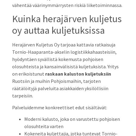
vähentää väärinymmärrysten riskiä liiketoiminnassa.
Kuinka herajärven kuljetus
oy auttaa kuljetuksissa
Herajärven Kuljetus Oy tarjoaa kattavia ratkaisuja
Tornio-Haaparanta-akselin logistiikkahaasteisiin,
hyödyntäen syvällistä kokemusta pohjoisen
olosuhteista ja kansainvälisistä kuljetuksista. Yritys
on erikoistunut
raskaan kaluston kuljetuksiin
Ruotsiin ja muihin Pohjoismaihin, tarjoten
räätälöityjä palveluita asiakkaiden yksilöllisiin
tarpeisiin.
Palveluidemme konkreettiset edut sisältävät:
Moderni kalusto, joka on varustettu pohjoisen
olosuhteita varten
Kokeneita kuljettajia, jotka tuntevat Tornio-