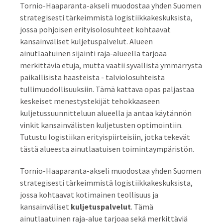
Tornio-Haaparanta-akseli muodostaa yhden Suomen
strategisesti tärkeimmistä logistiikkakeskuksista,
jossa pohjoisen erityisolosuhteet kohtaavat
kansainväliset kuljetuspalvelut. Alueen
ainutlaatuinen sijainti raja-alueella tarjoaa
merkittäviä etuja, mutta vaatii syvällistä ymmärrystä
paikallisista haasteista - talviolosuhteista
tullimuodollisuuksiin. Tämä kattava opas paljastaa
keskeiset menestystekijät tehokkaaseen
kuljetussuunnitteluun alueella ja antaa käytännön
vinkit kansainvälisten kuljetusten optimointiin.
Tutustu logistiikan erityispiirteisiin, jotka tekevät
tästä alueesta ainutlaatuisen toimintaympäristön.
Tornio-Haaparanta-akseli muodostaa yhden Suomen
strategisesti tärkeimmistä logistiikkakeskuksista,
jossa kohtaavat kotimainen teollisuus ja
kansainväliset
kuljetuspalvelut
. Tämä
ainutlaatuinen raja-alue tarjoaa sekä merkittäviä