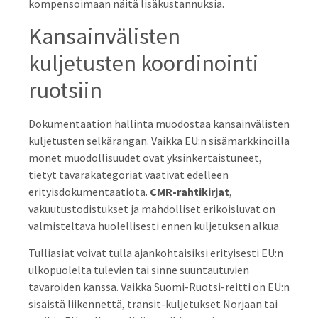
kompensoimaan näitä lisäkustannuksia.
Kansainvälisten
kuljetusten koordinointi
ruotsiin
Dokumentaation hallinta muodostaa kansainvälisten
kuljetusten selkärangan. Vaikka EU:n sisämarkkinoilla
monet muodollisuudet ovat yksinkertaistuneet,
tietyt tavarakategoriat vaativat edelleen
erityisdokumentaatiota.
CMR-rahtikirjat
,
vakuutustodistukset ja mahdolliset erikoisluvat on
valmisteltava huolellisesti ennen kuljetuksen alkua.
Tulliasiat voivat tulla ajankohtaisiksi erityisesti EU:n
ulkopuolelta tulevien tai sinne suuntautuvien
tavaroiden kanssa. Vaikka Suomi-Ruotsi-reitti on EU:n
sisäistä liikennettä, transit-kuljetukset Norjaan tai