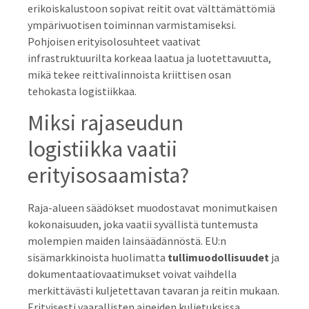
erikoiskalustoon sopivat reitit ovat välttämättömiä
ympärivuotisen toiminnan varmistamiseksi.
Pohjoisen erityisolosuhteet vaativat
infrastruktuurilta korkeaa laatua ja luotettavuutta,
mikä tekee reittivalinnoista kriittisen osan
tehokasta logistiikkaa.
Miksi rajaseudun
logistiikka vaatii
erityisosaamista?
Raja-alueen säädökset muodostavat monimutkaisen
kokonaisuuden, joka vaatii syvällistä tuntemusta
molempien maiden lainsäädännöstä. EU:n
sisämarkkinoista huolimatta
tullimuodollisuudet
ja
dokumentaatiovaatimukset voivat vaihdella
merkittävästi kuljetettavan tavaran ja reitin mukaan.
Erityisesti vaarallisten aineiden kuljetuksissa