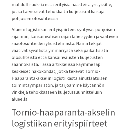
mahdollisuuksia että erityisiä haasteita yrityksille,
jotka tarvitsevat tehokkaita kuljetusratkaisuja
pohjoisen olosuhteissa.
Alueen logistiikan erityispiirteet syntyvät pohjoisen
sijainnin, kansainvälisen rajan läheisyyden ja vaativien
sääolosuhteiden yhdistelmästä. Nämä tekijät
vaativat syvällistä ymmärrystä sekä paikallisista
olosuhteista että kansainvälisten kuljetusten
säännöksistä. Tässä artikkelissa käymme läpi
keskeiset näkökohdat, jotka tekevät Tornio-
Haaparanta-akselin logistiikasta ainutlaatuisen
toimintaympäristön, ja tarjoamme käytännön
vinkkejä tehokkaaseen kuljetussuunnitteluun
alueella.
Tornio-haaparanta-akselin
logistiikan erityispiirteet