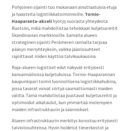
Pohjoinen sijainti tuo mukanaan ainutlaatuisia etuja
ja haasteita logistiikkatoiminnoille.
Tornio-
Haaparanta-akseli
hyötyy suorasta yhteydestä
Ruotsiin, mikä mahdollistaa tehokkaat kuljetusreitit
Skandinavian markkinoille. Samalla alueen
strateginen sijainti Perämeren rannalla tarjoaa
pääsyn meriyhteyksiin, vaikka jääolosuhteet
rajoittavat niiden käyttöä talvikuukausina.
Raja-alueen logistiset edut näkyvät erityisesti
kansainvälisissä kuljetuksissa. Tornio-Haaparannan
kaupunkipari toimii luonnollisena logistiikkahubina,
jossa tavarat voivat siirtyä saumattomasti maiden
välillä. Tämä mahdollistaa joustavat kuljetusreitit ja
optimoidut aikataulut, kun ymmärtää molempien
maiden infrastruktuurin ja säännökset.
Alueen infrastruktuurin merkitys korostuu erityisesti
talviolosuhteissa. Hyvin hoidetut tieverkostot ja