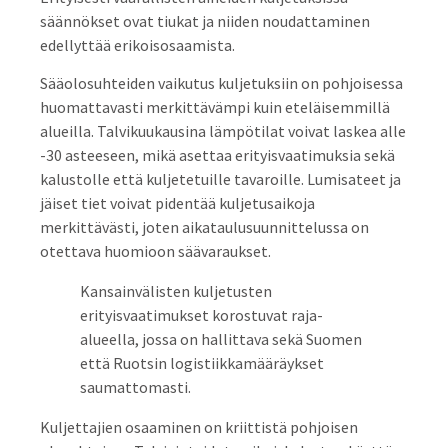
säännökset ovat tiukat ja niiden noudattaminen
edellyttää erikoisosaamista.
Sääolosuhteiden vaikutus kuljetuksiin on pohjoisessa
huomattavasti merkittävämpi kuin eteläisemmillä
alueilla. Talvikuukausina lämpötilat voivat laskea alle
-30 asteeseen, mikä asettaa erityisvaatimuksia sekä
kalustolle että kuljetetuille tavaroille. Lumisateet ja
jäiset tiet voivat pidentää kuljetusaikoja
merkittävästi, joten aikataulusuunnittelussa on
otettava huomioon säävaraukset.
Kansainvälisten kuljetusten
erityisvaatimukset korostuvat raja-
alueella, jossa on hallittava sekä Suomen
että Ruotsin logistiikkamääräykset
saumattomasti.
Kuljettajien osaaminen on kriittistä pohjoisen