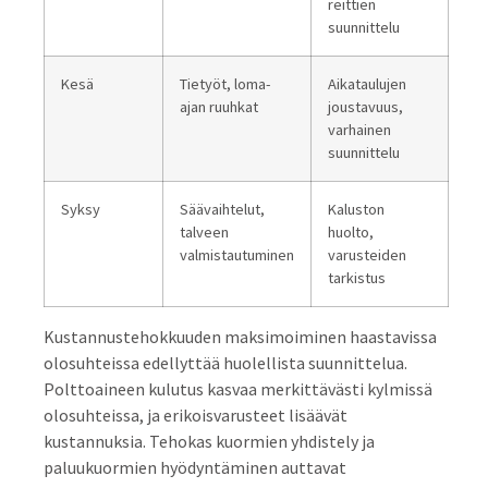
reittien
suunnittelu
Kesä
Tietyöt, loma-
Aikataulujen
ajan ruuhkat
joustavuus,
varhainen
suunnittelu
Syksy
Säävaihtelut,
Kaluston
talveen
huolto,
valmistautuminen
varusteiden
tarkistus
Kustannustehokkuuden maksimoiminen haastavissa
olosuhteissa edellyttää huolellista suunnittelua.
Polttoaineen kulutus kasvaa merkittävästi kylmissä
olosuhteissa, ja erikoisvarusteet lisäävät
kustannuksia. Tehokas kuormien yhdistely ja
paluukuormien hyödyntäminen auttavat