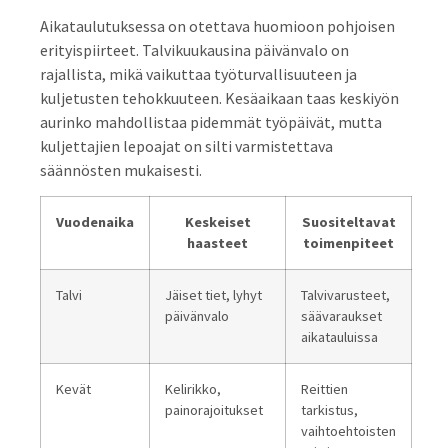
Aikataulutuksessa on otettava huomioon pohjoisen
erityispiirteet. Talvikuukausina päivänvalo on
rajallista, mikä vaikuttaa työturvallisuuteen ja
kuljetusten tehokkuuteen. Kesäaikaan taas keskiyön
aurinko mahdollistaa pidemmät työpäivät, mutta
kuljettajien lepoajat on silti varmistettava
säännösten mukaisesti.
Vuodenaika
Keskeiset
Suositeltavat
haasteet
toimenpiteet
Talvi
Jäiset tiet, lyhyt
Talvivarusteet,
päivänvalo
säävaraukset
aikatauluissa
Kevät
Kelirikko,
Reittien
painorajoitukset
tarkistus,
vaihtoehtoisten