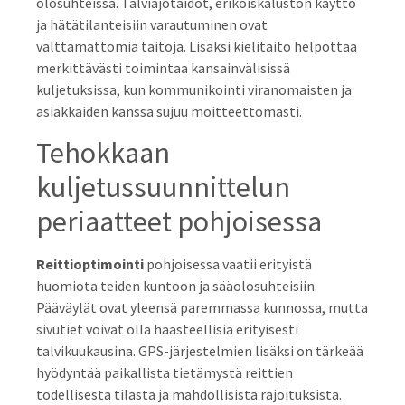
olosuhteissa. Talviajotaidot, erikoiskaluston käyttö
ja hätätilanteisiin varautuminen ovat
välttämättömiä taitoja. Lisäksi kielitaito helpottaa
merkittävästi toimintaa kansainvälisissä
kuljetuksissa, kun kommunikointi viranomaisten ja
asiakkaiden kanssa sujuu moitteettomasti.
Tehokkaan
kuljetussuunnittelun
periaatteet pohjoisessa
Reittioptimointi
pohjoisessa vaatii erityistä
huomiota teiden kuntoon ja sääolosuhteisiin.
Pääväylät ovat yleensä paremmassa kunnossa, mutta
sivutiet voivat olla haasteellisia erityisesti
talvikuukausina. GPS-järjestelmien lisäksi on tärkeää
hyödyntää paikallista tietämystä reittien
todellisesta tilasta ja mahdollisista rajoituksista.