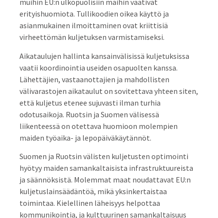
muihin EU:n ulkopuolisiin maihin vaativat
erityishuomiota. Tullikoodien oikea käyttö ja
asianmukainen ilmoittaminen ovat kriittisiä
virheettömän kuljetuksen varmistamiseksi.
Aikataulujen hallinta kansainvälisissä kuljetuksissa
vaatii koordinointia useiden osapuolten kanssa.
Lähettäjien, vastaanottajien ja mahdollisten
välivarastojen aikataulut on sovitettava yhteen siten,
että kuljetus etenee sujuvasti ilman turhia
odotusaikoja. Ruotsin ja Suomen välisessä
liikenteessä on otettava huomioon molempien
maiden työaika- ja lepopäiväkäytännöt.
Suomen ja Ruotsin välisten kuljetusten optimointi
hyötyy maiden samankaltaisista infrastruktuureista
ja säännöksistä. Molemmat maat noudattavat EU:n
kuljetuslainsäädäntöä, mikä yksinkertaistaa
toimintaa. Kielellinen läheisyys helpottaa
kommunikointia, ja kulttuurinen samankaltaisuus