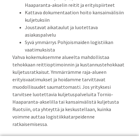
Haaparanta-akselin reitit ja erityispiirteet
Kattava dokumentaation hoito kansainvälisiin
kuljetuksiin
Joustavat aikataulut ja luotettava
asiakaspalvelu
Syvä ymmärrys Pohjoismaiden logistiikan
vaatimuksista
Vahva kokemuksemme alueelta mahdollistaa
tehokkaan reittioptimoinnin ja kustannustehokkaat
kuljetusratkaisut. Ymmärrämme raja-alueen
erityisvaatimukset ja hoidamme tarvittavat
muodollisuudet saumattomasti. Jos yrityksesi
tarvitsee luotettavia kuljetuspalveluita Tornio-
Haaparanta-akselilla tai kansainvälistä kuljetusta
Ruotsiin, ota yhteyttä ja keskustellaan, kuinka
voimme auttaa logistiikkatarpeidenne
ratkaisemisessa.