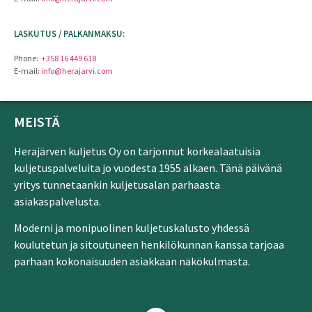
LASKUTUS / PALKANMAKSU:
Phone:
+358 16 449 618
E-mail:
info@herajarvi.com
MEISTÄ
Herajärven kuljetus Oy on tarjonnut korkealaatuisia
kuljetuspalveluita jo vuodesta 1955 alkaen. Tänä päivänä
yritys tunnetaankin kuljetusalan parhaasta
asiakaspalvelusta.
Moderni ja monipuolinen kuljetuskalusto yhdessä
koulutetun ja sitoutuneen henkilökunnan kanssa tarjoaa
parhaan kokonaisuuden asiakkaan näkökulmasta.