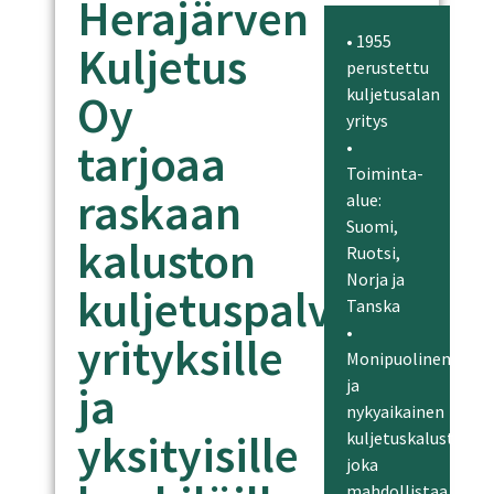
Herajärven
• 1955
Kuljetus
perustettu
kuljetusalan
Oy
yritys
tarjoaa
•
Toiminta-
raskaan
alue:
Suomi,
kaluston
Ruotsi,
Norja ja
kuljetuspalveluita
Tanska
•
yrityksille
Monipuolinen
ja
ja
nykyaikainen
yksityisille
kuljetuskalusto,
joka
mahdollistaa