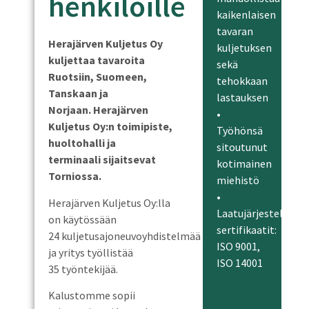
henkilöille
kaikenlaisen
tavaran
Herajärven Kuljetus Oy
kuljetuksen
kuljettaa tavaroita
sekä
Ruotsiin, Suomeen,
tehokkaan
Tanskaan ja
lastauksen
Norjaan. Herajärven
•
Kuljetus Oy:n toimipiste,
Työhönsä
huoltohalli ja
sitoutunut
terminaali sijaitsevat
kotimainen
Torniossa.
miehistö
•
Herajärven Kuljetus Oy:lla
Laatujärjestelmän
on käytössään
sertifikaatit:
24 kuljetusajoneuvoyhdistelmää
ISO 9001,
ja yritys työllistää
ISO 14001
35 työntekijää.
Kalustomme sopii