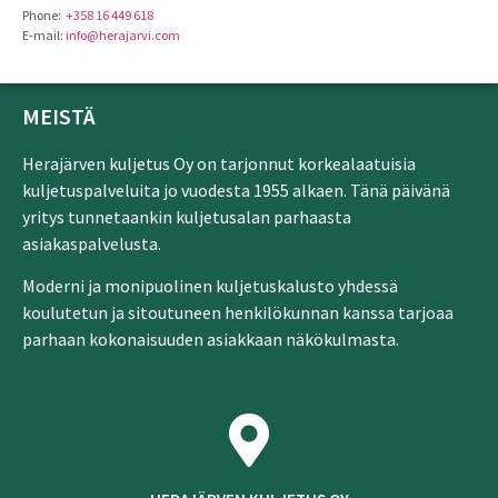
Phone:
+358 16 449 618
E-mail:
info@herajarvi.com
MEISTÄ
Herajärven kuljetus Oy on tarjonnut korkealaatuisia
kuljetuspalveluita jo vuodesta 1955 alkaen. Tänä päivänä
yritys tunnetaankin kuljetusalan parhaasta
asiakaspalvelusta.
Moderni ja monipuolinen kuljetuskalusto yhdessä
koulutetun ja sitoutuneen henkilökunnan kanssa tarjoaa
parhaan kokonaisuuden asiakkaan näkökulmasta.