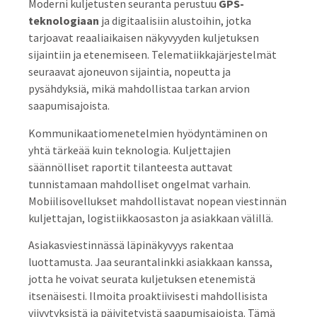
Moderni kuljetusten seuranta perustuu
GPS-
teknologiaan
ja digitaalisiin alustoihin, jotka
tarjoavat reaaliaikaisen näkyvyyden kuljetuksen
sijaintiin ja etenemiseen. Telematiikkajärjestelmät
seuraavat ajoneuvon sijaintia, nopeutta ja
pysähdyksiä, mikä mahdollistaa tarkan arvion
saapumisajoista.
Kommunikaatiomenetelmien hyödyntäminen on
yhtä tärkeää kuin teknologia. Kuljettajien
säännölliset raportit tilanteesta auttavat
tunnistamaan mahdolliset ongelmat varhain.
Mobiilisovellukset mahdollistavat nopean viestinnän
kuljettajan, logistiikkaosaston ja asiakkaan välillä.
Asiakasviestinnässä läpinäkyvyys rakentaa
luottamusta. Jaa seurantalinkki asiakkaan kanssa,
jotta he voivat seurata kuljetuksen etenemistä
itsenäisesti. Ilmoita proaktiivisesti mahdollisista
viivytyksistä ja päivitetyistä saapumisajoista. Tämä