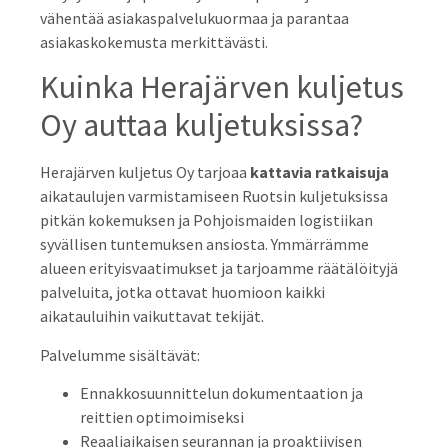
vähentää asiakaspalvelukuormaa ja parantaa
asiakaskokemusta merkittävästi.
Kuinka Herajärven kuljetus
Oy auttaa kuljetuksissa?
Herajärven kuljetus Oy tarjoaa
kattavia ratkaisuja
aikataulujen varmistamiseen Ruotsin kuljetuksissa
pitkän kokemuksen ja Pohjoismaiden logistiikan
syvällisen tuntemuksen ansiosta. Ymmärrämme
alueen erityisvaatimukset ja tarjoamme räätälöityjä
palveluita, jotka ottavat huomioon kaikki
aikatauluihin vaikuttavat tekijät.
Palvelumme sisältävät:
Ennakkosuunnittelun dokumentaation ja
reittien optimoimiseksi
Reaaliaikaisen seurannan ja proaktiivisen