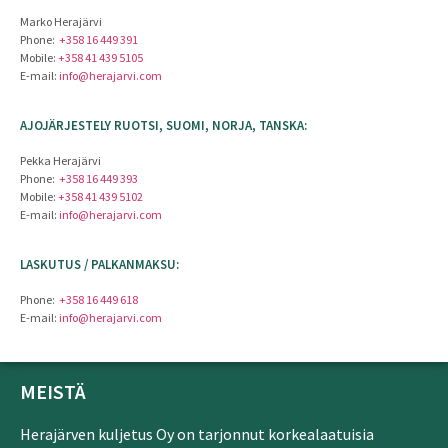
Marko Herajärvi
Phone:
+358 16 449 391
Mobile:
+358 41 439 5105
E-mail:
info@herajarvi.com
AJOJÄRJESTELY RUOTSI, SUOMI, NORJA, TANSKA:
Pekka Herajärvi
Phone:
+358 16 449 393
Mobile:
+358 41 439 5102
E-mail:
info@herajarvi.com
LASKUTUS / PALKANMAKSU:
Phone:
+358 16 449 618
E-mail:
info@herajarvi.com
MEISTÄ
Herajärven kuljetus Oy on tarjonnut korkealaatuisia