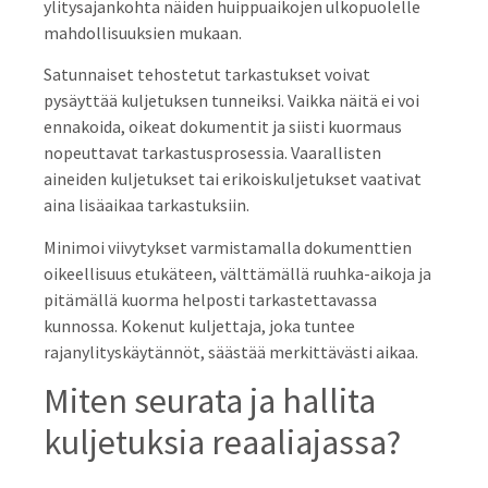
ylitysajankohta näiden huippuaikojen ulkopuolelle
mahdollisuuksien mukaan.
Satunnaiset tehostetut tarkastukset voivat
pysäyttää kuljetuksen tunneiksi. Vaikka näitä ei voi
ennakoida, oikeat dokumentit ja siisti kuormaus
nopeuttavat tarkastusprosessia. Vaarallisten
aineiden kuljetukset tai erikoiskuljetukset vaativat
aina lisäaikaa tarkastuksiin.
Minimoi viivytykset varmistamalla dokumenttien
oikeellisuus etukäteen, välttämällä ruuhka-aikoja ja
pitämällä kuorma helposti tarkastettavassa
kunnossa. Kokenut kuljettaja, joka tuntee
rajanylityskäytännöt, säästää merkittävästi aikaa.
Miten seurata ja hallita
kuljetuksia reaaliajassa?