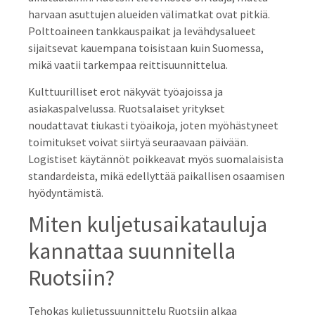
harvaan asuttujen alueiden välimatkat ovat pitkiä.
Polttoaineen tankkauspaikat ja levähdysalueet
sijaitsevat kauempana toisistaan kuin Suomessa,
mikä vaatii tarkempaa reittisuunnittelua.
Kulttuurilliset erot näkyvät työajoissa ja
asiakaspalvelussa. Ruotsalaiset yritykset
noudattavat tiukasti työaikoja, joten myöhästyneet
toimitukset voivat siirtyä seuraavaan päivään.
Logistiset käytännöt poikkeavat myös suomalaisista
standardeista, mikä edellyttää paikallisen osaamisen
hyödyntämistä.
Miten kuljetusaikatauluja
kannattaa suunnitella
Ruotsiin?
Tehokas kuljetussuunnittelu Ruotsiin alkaa