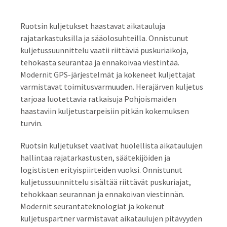
Ruotsin kuljetukset haastavat aikatauluja
rajatarkastuksilla ja sääolosuhteilla. Onnistunut
kuljetussuunnittelu vaatii riittäviä puskuriaikoja,
tehokasta seurantaa ja ennakoivaa viestintää.
Modernit GPS-järjestelmät ja kokeneet kuljettajat
varmistavat toimitusvarmuuden. Herajärven kuljetus
tarjoaa luotettavia ratkaisuja Pohjoismaiden
haastaviin kuljetustarpeisiin pitkän kokemuksen
turvin.
Ruotsin kuljetukset vaativat huolellista aikataulujen
hallintaa rajatarkastusten, säätekijöiden ja
logististen erityispiirteiden vuoksi. Onnistunut
kuljetussuunnittelu sisältää riittävät puskuriajat,
tehokkaan seurannan ja ennakoivan viestinnän.
Modernit seurantateknologiat ja kokenut
kuljetuspartner varmistavat aikataulujen pitävyyden