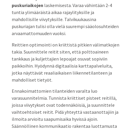
puskuriaikojen
laskemisesta. Varaa vähintään 2-4
tuntia ylimääräistä aikaa rajaylityksille ja
mahdollisille viivytyksille. Talvikuukausina
puskuriajan tulisi olla vielä suurempi sääolosuhteiden
arvaamattomuuden vuoksi.
Reittien optimointi on kriittistä pitkien välimatkojen
takia. Suunnittele reitit siten, että polttoaineen
tankkaus ja kuljettajien lepoajat osuvat sopiviin
paikkoihin. Hyödynnä digitaalisia karttapalveluita,
jotka näyttävät reaaliaikaisen liikennetilanteen ja
mahdolliset tietyöt.
Ennakoimattomien tilanteiden varalta luo
varasuunnitelmia. Tunnista kriittiset pisteet reitillä,
joissa viivytykset ovat todennäköisiä, ja suunnittele
vaihtoehtoiset reitit. Pidä yhteyttä vastaanottajiin ja
ilmoita arvioitu saapumisaika hyvissä ajoin.
Säännöllinen kommunikaatio rakentaa luottamusta