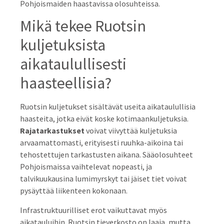
Pohjoismaiden haastavissa olosuhteissa.
Mikä tekee Ruotsin
kuljetuksista
aikataulullisesti
haasteellisia?
Ruotsin kuljetukset sisältävät useita aikataulullisia
haasteita, jotka eivät koske kotimaankuljetuksia.
Rajatarkastukset
voivat viivyttää kuljetuksia
arvaamattomasti, erityisesti ruuhka-aikoina tai
tehostettujen tarkastusten aikana. Sääolosuhteet
Pohjoismaissa vaihtelevat nopeasti, ja
talvikuukausina lumimyrskyt tai jäiset tiet voivat
pysäyttää liikenteen kokonaan.
Infrastruktuurilliset erot vaikuttavat myös
aikatauluihin. Ruotsin tieverkosto on laaja, mutta