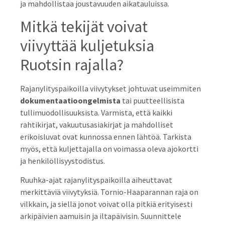
ja mahdollistaa joustavuuden aikatauluissa.
Mitkä tekijät voivat
viivyttää kuljetuksia
Ruotsin rajalla?
Rajanylityspaikoilla viivytykset johtuvat useimmiten
dokumentaatioongelmista
tai puutteellisista
tullimuodollisuuksista. Varmista, että kaikki
rahtikirjat, vakuutusasiakirjat ja mahdolliset
erikoisluvat ovat kunnossa ennen lähtöä. Tarkista
myös, että kuljettajalla on voimassa oleva ajokortti
ja henkilöllisyystodistus.
Ruuhka-ajat rajanylityspaikoilla aiheuttavat
merkittäviä viivytyksiä. Tornio-Haaparannan raja on
vilkkain, ja siellä jonot voivat olla pitkiä erityisesti
arkipäivien aamui­sin ja iltapäivisin. Suunnittele