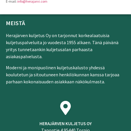
E-mail:
info@herajarvi.com
MEISTÄ
Herajärven kuljetus Oy on tarjonnut korkealaatuisia
kuljetuspalveluita jo vuodesta 1955 alkaen. Tänä päivänä
yritys tunnetaankin kuljetusalan parhaasta
asiakaspalvelusta.
Moderni ja monipuolinen kuljetuskalusto yhdessä
koulutetun ja sitoutuneen henkilökunnan kanssa tarjoaa
parhaan kokonaisuuden asiakkaan näkökulmasta.
HERAJÄRVEN KULJETUS OY
Tapontie 4 95440 Tornio