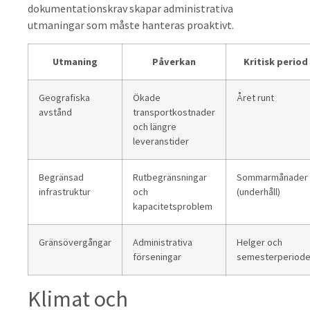
dokumentationskrav skapar administrativa
utmaningar som måste hanteras proaktivt.
Utmaning
Påverkan
Kritisk period
Geografiska
Ökade
Året runt
avstånd
transportkostnader
och längre
leveranstider
Begränsad
Rutbegränsningar
Sommarmånader
infrastruktur
och
(underhåll)
kapacitetsproblem
Gränsövergångar
Administrativa
Helger och
förseningar
semesterperiode
Klimat och