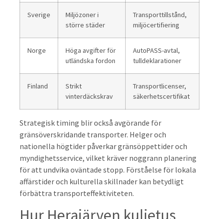
Sverige
Miljözoner i
Transporttillstånd,
större städer
miljöcertifiering
Norge
Höga avgifter för
AutoPASS-avtal,
utländska fordon
tulldeklarationer
Finland
Strikt
Transportlicenser,
vinterdäckskrav
säkerhetscertifikat
Strategisk timing blir också avgörande för
gränsöverskridande transporter. Helger och
nationella högtider påverkar gränsöppettider och
myndighetsservice, vilket kräver noggrann planering
för att undvika oväntade stopp. Förståelse för lokala
affärstider och kulturella skillnader kan betydligt
förbättra transporteffektiviteten.
Hur Herajärven kuljetus